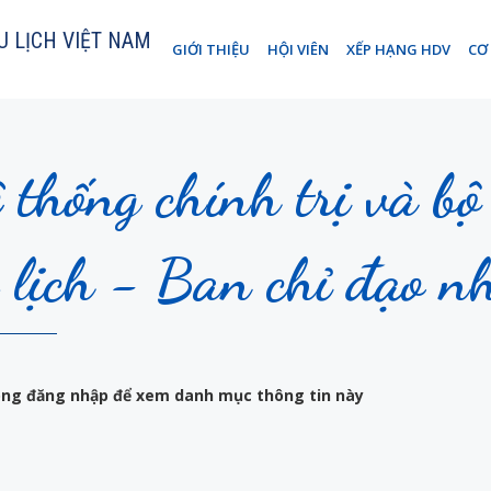
U LỊCH VIỆT NAM
GIỚI THIỆU
HỘI VIÊN
XẾP HẠNG HDV
CƠ
 thống chính trị và b
 lịch - Ban chỉ đạo nh
lòng đăng nhập để xem danh mục thông tin này