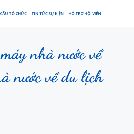
 CẤU TỔ CHỨC
TIN TỨC SỰ KIỆN
HỖ TRỢ HỘI VIÊN
ộ máy nhà nước về
à nước về du lịch