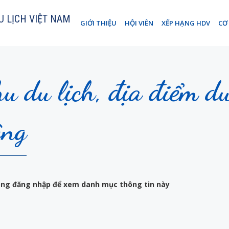
U LỊCH VIỆT NAM
GIỚI THIỆU
HỘI VIÊN
XẾP HẠNG HDV
CƠ
u du lịch, địa điểm d
ng
lòng đăng nhập để xem danh mục thông tin này