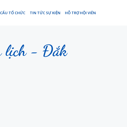
 CẤU TỔ CHỨC
TIN TỨC SỰ KIỆN
HỖ TRỢ HỘI VIÊN
u lịch - Đắk