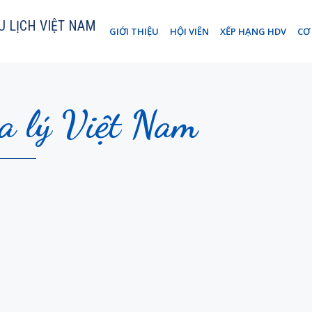
U LỊCH VIỆT NAM
GIỚI THIỆU
HỘI VIÊN
XẾP HẠNG HDV
CƠ
a lý Việt Nam